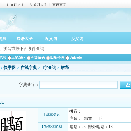
全
|
近义词大全
|
反义词大全
|
古诗古文
词典
成语大全
近义词
反义词
笔顺
五笔编码
仓颉编码
四角号码
Unicode
：
快学网
>
在线字典
>
𥍎字查询
>
解释
字典查字：
信息
拼音：
【基本信息】
注音： 部首：
目部
【简/繁体笔划】
笔划：23 部外笔划：18