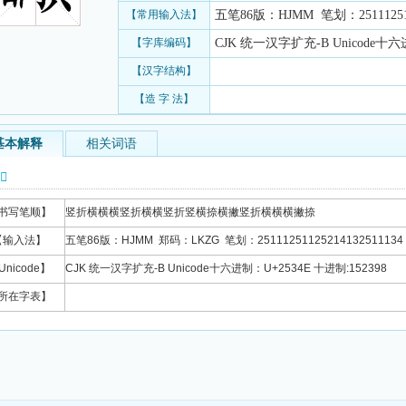
【常用输入法】
五笔86版：HJMM 笔划：2511125112
【字库编码】
CJK 统一汉字扩充-B Unicode十六进
【汉字结构】
【造 字 法】
基本解释
相关词语
信息
书写笔顺】
竖折横横横竖折横横竖折竖横捺横撇竖折横横横撇捺
【输入法】
五笔86版：HJMM 郑码：LKZG 笔划：25111251125214132511134
Unicode】
CJK 统一汉字扩充-B Unicode十六进制：U+2534E 十进制:152398
所在字表】