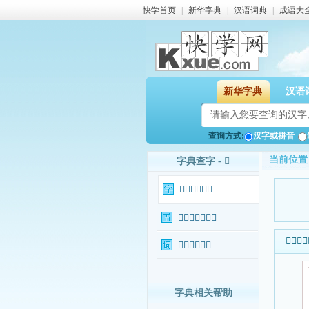
快学首页
|
新华字典
|
汉语词典
|
成语大
新华字典
汉语
查询方式:
汉字或拼音
当前位置
字典查字 - 𥍎
𥍎字基本信息
𥍎字输入法查询
𥍎字基本
𥍎字相关词语
字典相关帮助