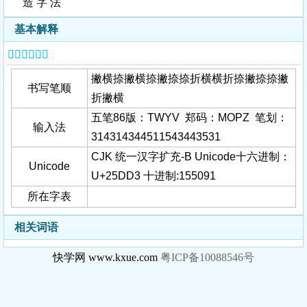
造 字 法
基本解释
𥷓字基本信息
撇横捺撇横捺撇捺捺折横横折捺撇捺捺撇
书写笔顺
折撇横
五笔86版：TWYV 郑码：MOPZ 笔划：
输入法
314314344511543443531
CJK 统一汉字扩充-B Unicode十六进制：
Unicode
U+25DD3 十进制:155091
所在字表
相关词语
快学网 www.kxue.com
粤ICP备10088546号