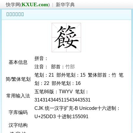
KXUE.com
快学网(
)
|
新华字典
𥷓字基本信息
拼音：
基本信息
注音： 部首：
竹部
笔划：21 部外笔划：15 繁体部首：竹 笔
简/繁体笔划
划：22 部外笔划：16
五笔86版：TWYV 笔划：
常用输入法
314314344511543443531
CJK 统一汉字扩充-B Unicode十六进制：
字库编码
U+25DD3 十进制:155091
汉字结构