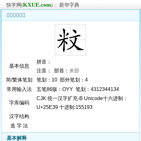
KXUE.com
快学网(
)
|
新华字典
𥸹字基本信息
拼音：
基本信息
注音： 部首：
米部
简/繁体笔划
笔划：10 部外笔划：4
常用输入法
五笔86版：OYY 笔划：4312344134
CJK 统一汉字扩充-B Unicode十六进制：
字库编码
U+25E39 十进制:155193
汉字结构
造 字 法
基本解释