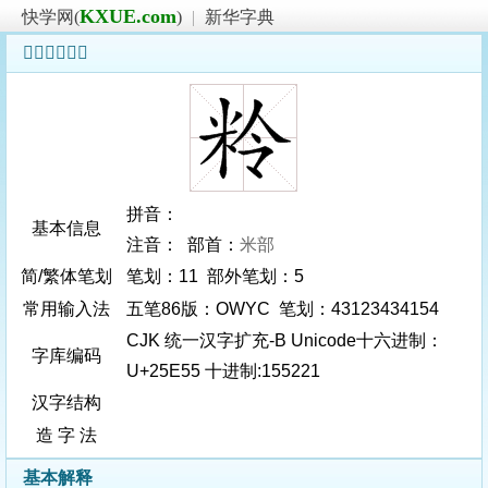
KXUE.com
快学网(
)
|
新华字典
𥹕字基本信息
拼音：
基本信息
注音： 部首：
米部
简/繁体笔划
笔划：11 部外笔划：5
常用输入法
五笔86版：OWYC 笔划：43123434154
CJK 统一汉字扩充-B Unicode十六进制：
字库编码
U+25E55 十进制:155221
汉字结构
造 字 法
基本解释