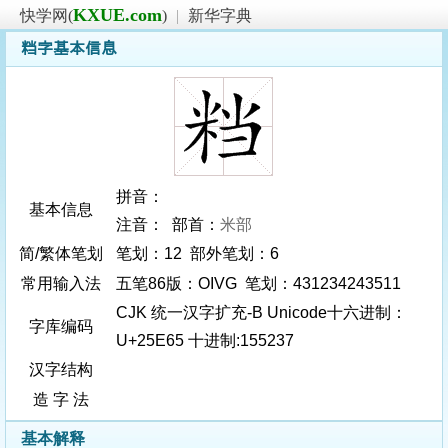
KXUE.com
快学网(
)
|
新华字典
𥹥字基本信息
拼音：
基本信息
注音： 部首：
米部
简/繁体笔划
笔划：12 部外笔划：6
常用输入法
五笔86版：OIVG 笔划：431234243511
CJK 统一汉字扩充-B Unicode十六进制：
字库编码
U+25E65 十进制:155237
汉字结构
造 字 法
基本解释