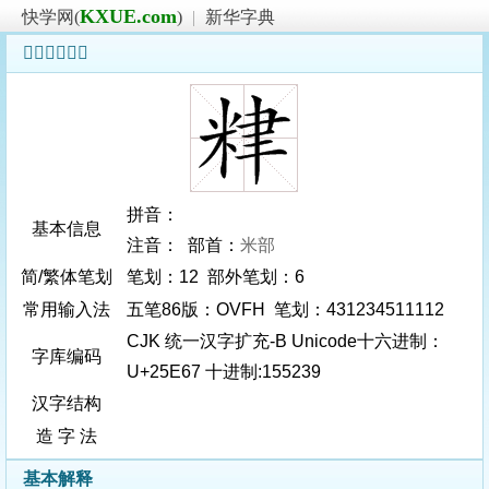
KXUE.com
快学网(
)
|
新华字典
𥹧字基本信息
拼音：
基本信息
注音： 部首：
米部
简/繁体笔划
笔划：12 部外笔划：6
常用输入法
五笔86版：OVFH 笔划：431234511112
CJK 统一汉字扩充-B Unicode十六进制：
字库编码
U+25E67 十进制:155239
汉字结构
造 字 法
基本解释