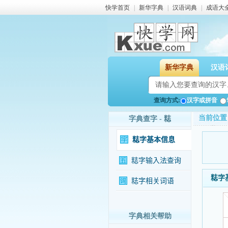
快学首页
|
新华字典
|
汉语词典
|
成语大
新华字典
汉语
查询方式:
汉字或拼音
当前位置
字典查字 - 𥺃
𥺃字基本信息
𥺃字输入法查询
𥺃
𥺃字相关词语
字典相关帮助