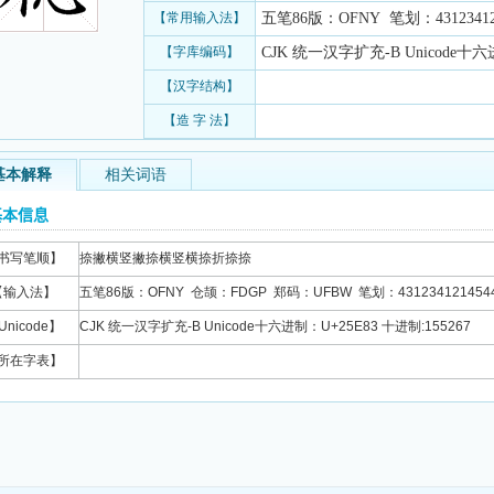
【常用输入法】
五笔86版：OFNY 笔划：43123412
【字库编码】
CJK 统一汉字扩充-B Unicode十六进
【汉字结构】
【造 字 法】
基本解释
相关词语
基本信息
书写笔顺】
捺撇横竖撇捺横竖横捺折捺捺
【输入法】
五笔86版：OFNY 仓颉：FDGP 郑码：UFBW 笔划：431234121454
Unicode】
CJK 统一汉字扩充-B Unicode十六进制：U+25E83 十进制:155267
所在字表】