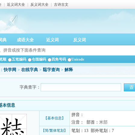
全
|
近义词大全
|
反义词大全
|
古诗古文
词典
成语大全
近义词
反义词
笔顺
五笔编码
仓颉编码
四角号码
Unicode
：
快学网
>
在线字典
>
𥺃字查询
>
解释
字典查字：
字基本信息
拼音：
【基本信息】
注音： 部首：
米部
【简/繁体笔划】
笔划：13 部外笔划：7