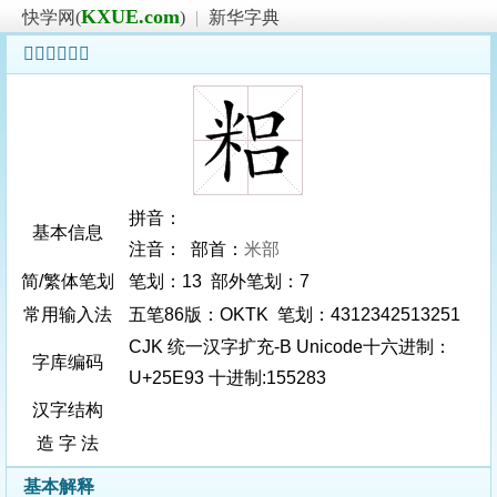
KXUE.com
快学网(
)
|
新华字典
𥺓字基本信息
拼音：
基本信息
注音： 部首：
米部
简/繁体笔划
笔划：13 部外笔划：7
常用输入法
五笔86版：OKTK 笔划：4312342513251
CJK 统一汉字扩充-B Unicode十六进制：
字库编码
U+25E93 十进制:155283
汉字结构
造 字 法
基本解释