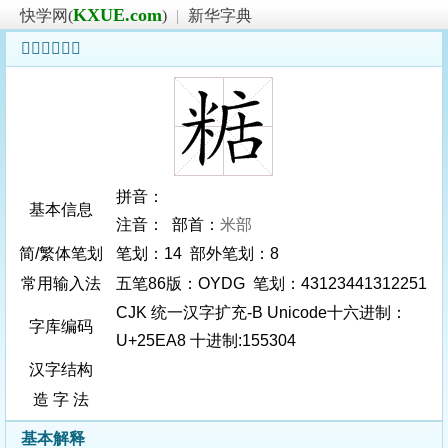
KXUE.com
快学网(
)
|
新华字典
𥺨字基本信息
拼音：
基本信息
注音： 部首：
米部
简/繁体笔划
笔划：14 部外笔划：8
常用输入法
五笔86版：OYDG 笔划：43123441312251
CJK 统一汉字扩充-B Unicode十六进制：
字库编码
U+25EA8 十进制:155304
汉字结构
造 字 法
基本解释