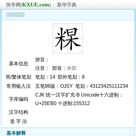
KXUE.com
快学网(
)
|
新华字典
𥺰字基本信息
拼音：
基本信息
注音： 部首：
米部
简/繁体笔划
笔划：14 部外笔划：8
常用输入法
五笔86版：OJSY 笔划：43123425111234
CJK 统一汉字扩充-B Unicode十六进制：
字库编码
U+25EB0 十进制:155312
汉字结构
造 字 法
基本解释