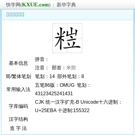
KXUE.com
快学网(
)
|
新华字典
𥺺字基本信息
拼音：
基本信息
注音： 部首：
米部
简/繁体笔划
笔划：14 部外笔划：8
五笔86版：OMUG 笔划：
常用输入法
43123425241431
CJK 统一汉字扩充-B Unicode十六进制：
字库编码
U+25EBA 十进制:155322
汉字结构
造 字 法