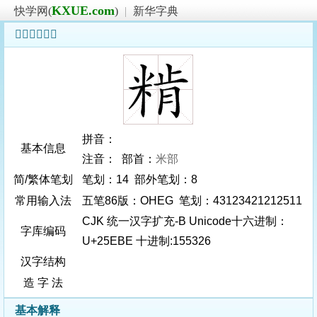
KXUE.com
快学网(
)
|
新华字典
𥺾字基本信息
拼音：
基本信息
注音： 部首：
米部
简/繁体笔划
笔划：14 部外笔划：8
常用输入法
五笔86版：OHEG 笔划：43123421212511
CJK 统一汉字扩充-B Unicode十六进制：
字库编码
U+25EBE 十进制:155326
汉字结构
造 字 法
基本解释