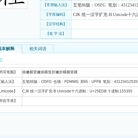
【常用输入法】
五笔86版：OSFG 笔划：431234125
【字库编码】
CJK 统一汉字扩充-B Unicode十六
【汉字结构】
【造 字 法】
基本解释
相关词语
信息
书写笔顺】
捺撇横竖撇捺横竖折撇折横横竖横
【输入法】
五笔86版：OSFG 仓颉：FDMWG 郑码：UFFB 笔划：43123412535
Unicode】
CJK 统一汉字扩充-B Unicode十六进制：U+25EDB 十进制:155355
所在字表】