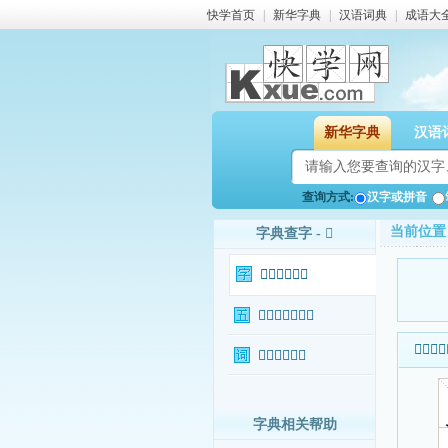
快学首页
|
新华字典
|
汉语词典
|
成语大
新华字典
汉语
查询方式:
汉字或拼音
当前位置
字典查字 - 𥻛
𥻛字基本信息
𥻛字输入法查询
𥻛字基本
𥻛字相关词语
字典相关帮助