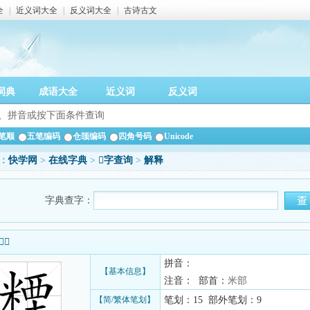
全
|
近义词大全
|
反义词大全
|
古诗古文
词典
成语大全
近义词
反义词
笔顺
五笔编码
仓颉编码
四角号码
Unicode
：
快学网
>
在线字典
>
𥻛字查询
>
解释
字典查字：
信息
拼音：
【基本信息】
注音： 部首：
米部
【简/繁体笔划】
笔划：15 部外笔划：9