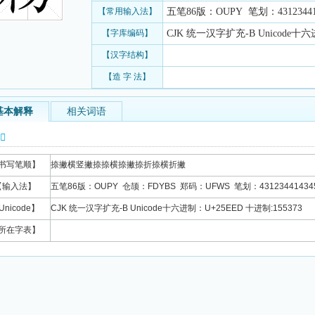
【常用输入法】
五笔86版：OUPY 笔划：431234414
【字库编码】
CJK 统一汉字扩充-B Unicode十六
【汉字结构】
【造 字 法】
基本解释
相关词语
信息
书写笔顺】
捺撇横竖撇捺捺横捺撇捺折捺横折撇
【输入法】
五笔86版：OUPY 仓颉：FDYBS 郑码：UFWS 笔划：43123441434
Unicode】
CJK 统一汉字扩充-B Unicode十六进制：U+25EED 十进制:155373
所在字表】