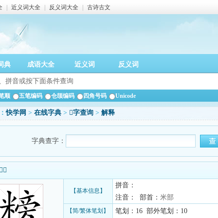
全
|
近义词大全
|
反义词大全
|
古诗古文
词典
成语大全
近义词
反义词
笔顺
五笔编码
仓颉编码
四角号码
Unicode
：
快学网
>
在线字典
>
𥻭字查询
>
解释
字典查字：
信息
拼音：
【基本信息】
注音： 部首：
米部
【简/繁体笔划】
笔划：16 部外笔划：10