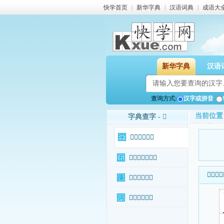
快学首页
|
新华字典
|
汉语词典
|
成语大
新华字典
汉语
查询方式:
汉字或拼音
当前位置
字典查字 - 𥻭
𥻭字基本信息
𥻭字输入法查询
𥻭字基本
𥻭字康熙字典
𥻭字相关词语