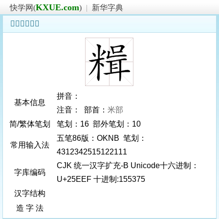
KXUE.com
快学网(
)
|
新华字典
𥻯字基本信息
拼音：
基本信息
注音： 部首：
米部
简/繁体笔划
笔划：16 部外笔划：10
五笔86版：OKNB 笔划：
常用输入法
4312342515122111
CJK 统一汉字扩充-B Unicode十六进制：
字库编码
U+25EEF 十进制:155375
汉字结构
造 字 法