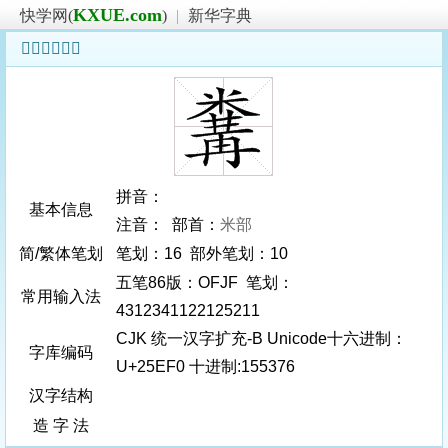
KXUE.com
快学网(
)
|
新华字典
𥻰字基本信息
拼音：
基本信息
注音： 部首：
米部
简/繁体笔划
笔划：16 部外笔划：10
五笔86版：OFJF 笔划：
常用输入法
4312341122125211
CJK 统一汉字扩充-B Unicode十六进制：
字库编码
U+25EF0 十进制:155376
汉字结构
造 字 法