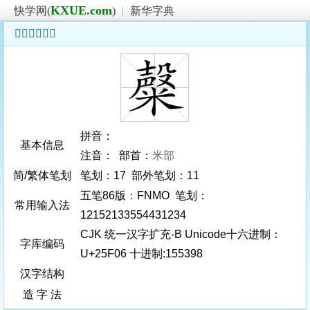
KXUE.com
快学网(
)
|
新华字典
𥼆字基本信息
拼音：
基本信息
注音： 部首：
米部
简/繁体笔划
笔划：17 部外笔划：11
五笔86版：FNMO 笔划：
常用输入法
12152133554431234
CJK 统一汉字扩充-B Unicode十六进制：
字库编码
U+25F06 十进制:155398
汉字结构
造 字 法