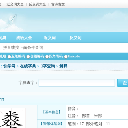
全
|
近义词大全
|
反义词大全
|
古诗古文
词典
成语大全
近义词
反义词
笔顺
五笔编码
仓颉编码
四角号码
Unicode
：
快学网
>
在线字典
>
𥼇字查询
>
解释
字典查字：
信息
拼音：
【基本信息】
注音： 部首：
米部
【简/繁体笔划】
笔划：17 部外笔划：11