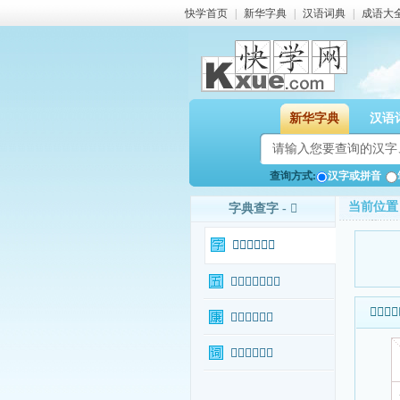
快学首页
|
新华字典
|
汉语词典
|
成语大
新华字典
汉语
查询方式:
汉字或拼音
当前位置
字典查字 - 𥼇
𥼇字基本信息
𥼇字输入法查询
𥼇字基本
𥼇字康熙字典
𥼇字相关词语