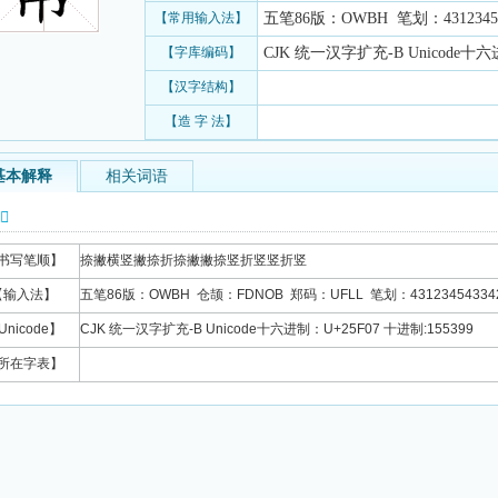
【常用输入法】
五笔86版：OWBH 笔划：431234543
【字库编码】
CJK 统一汉字扩充-B Unicode十六进
【汉字结构】
【造 字 法】
基本解释
相关词语
信息
书写笔顺】
捺撇横竖撇捺折捺撇撇捺竖折竖竖折竖
【输入法】
五笔86版：OWBH 仓颉：FDNOB 郑码：UFLL 笔划：431234543342
Unicode】
CJK 统一汉字扩充-B Unicode十六进制：U+25F07 十进制:155399
所在字表】