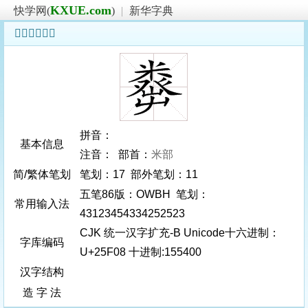
KXUE.com
快学网(
)
|
新华字典
𥼈字基本信息
拼音：
基本信息
注音： 部首：
米部
简/繁体笔划
笔划：17 部外笔划：11
五笔86版：OWBH 笔划：
常用输入法
43123454334252523
CJK 统一汉字扩充-B Unicode十六进制：
字库编码
U+25F08 十进制:155400
汉字结构
造 字 法