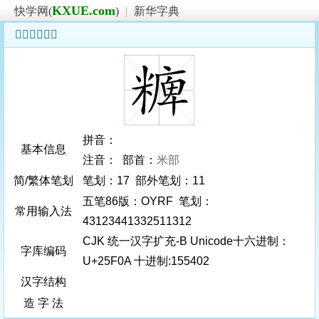
KXUE.com
快学网(
)
|
新华字典
𥼊字基本信息
拼音：
基本信息
注音： 部首：
米部
简/繁体笔划
笔划：17 部外笔划：11
五笔86版：OYRF 笔划：
常用输入法
43123441332511312
CJK 统一汉字扩充-B Unicode十六进制：
字库编码
U+25F0A 十进制:155402
汉字结构
造 字 法