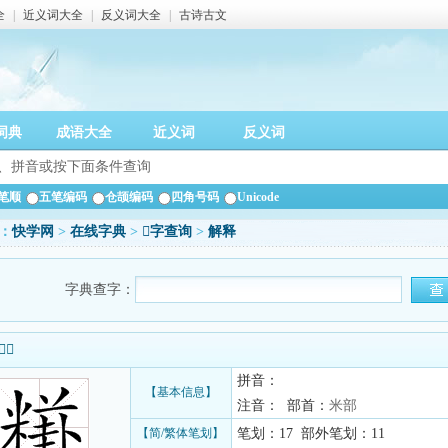
全
|
近义词大全
|
反义词大全
|
古诗古文
词典
成语大全
近义词
反义词
笔顺
五笔编码
仓颉编码
四角号码
Unicode
：
快学网
>
在线字典
>
𥼎字查询
>
解释
字典查字：
信息
拼音：
【基本信息】
注音： 部首：
米部
【简/繁体笔划】
笔划：17 部外笔划：11