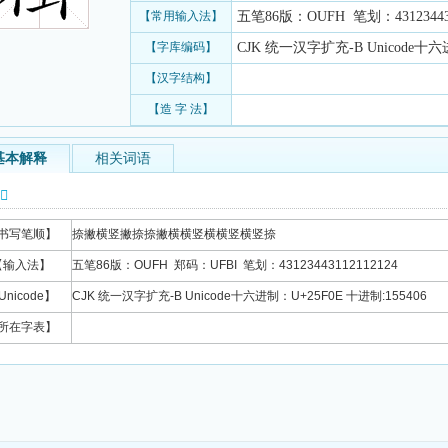
【常用输入法】
五笔86版：OUFH 笔划：431234431
【字库编码】
CJK 统一汉字扩充-B Unicode十六进
【汉字结构】
【造 字 法】
基本解释
相关词语
信息
书写笔顺】
捺撇横竖撇捺捺撇横横竖横横竖横竖捺
【输入法】
五笔86版：OUFH 郑码：UFBI 笔划：43123443112112124
Unicode】
CJK 统一汉字扩充-B Unicode十六进制：U+25F0E 十进制:155406
所在字表】