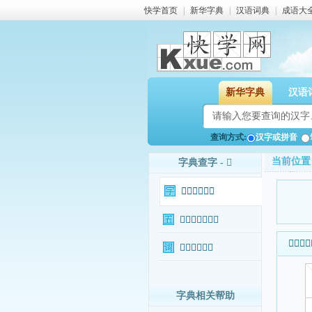
快学首页
|
新华字典
|
汉语词典
|
成语大
新华字典
汉语
查询方式:
汉字或拼音
当前位置
字典查字 - 𥼎
𥼎字基本信息
𥼎字输入法查询
𥼎字基本
𥼎字相关词语
字典相关帮助