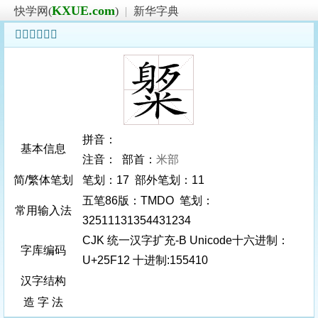
KXUE.com
快学网(
)
|
新华字典
𥼒字基本信息
拼音：
基本信息
注音： 部首：
米部
简/繁体笔划
笔划：17 部外笔划：11
五笔86版：TMDO 笔划：
常用输入法
32511131354431234
CJK 统一汉字扩充-B Unicode十六进制：
字库编码
U+25F12 十进制:155410
汉字结构
造 字 法