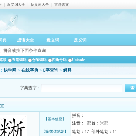
全
|
近义词大全
|
反义词大全
|
古诗古文
词典
成语大全
近义词
反义词
笔顺
五笔编码
仓颉编码
四角号码
Unicode
：
快学网
>
在线字典
>
𥼔字查询
>
解释
字典查字：
信息
拼音：
【基本信息】
注音： 部首：
米部
【简/繁体笔划】
笔划：17 部外笔划：11