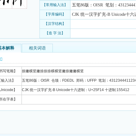
【常用输入法】
五笔86版：OISR 笔划：431234441
【字库编码】
CJK 统一汉字扩充-B Unicode十六进
【汉字结构】
【造 字 法】
基本解释
相关词语
信息
书写笔顺】
捺撇横竖撇捺捺捺横横竖撇捺撇撇横竖
【输入法】
五笔86版：OISR 仓颉：FDEDL 郑码：UFFP 笔划：4312344411234
Unicode】
CJK 统一汉字扩充-B Unicode十六进制：U+25F14 十进制:155412
所在字表】