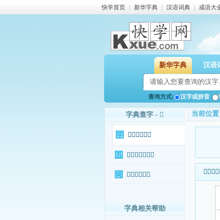
快学首页
|
新华字典
|
汉语词典
|
成语大
新华字典
汉语
查询方式:
汉字或拼音
当前位置
字典查字 - 𥼔
𥼔字基本信息
𥼔字输入法查询
𥼔字基本
𥼔字相关词语
字典相关帮助