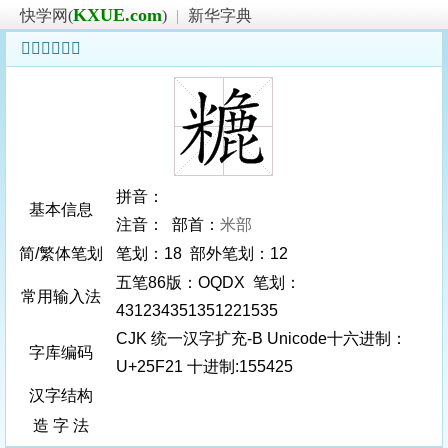
KXUE.com
快学网(
)
|
新华字典
𥼡字基本信息
拼音：
基本信息
注音： 部首：
米部
简/繁体笔划
笔划：18 部外笔划：12
五笔86版：OQDX 笔划：
常用输入法
431234351351221535
CJK 统一汉字扩充-B Unicode十六进制：
字库编码
U+25F21 十进制:155425
汉字结构
造 字 法