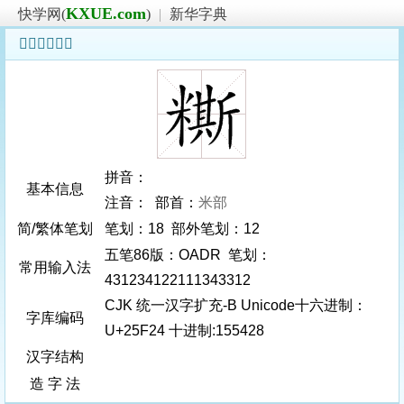
KXUE.com
快学网(
)
|
新华字典
𥼤字基本信息
拼音：
基本信息
注音： 部首：
米部
简/繁体笔划
笔划：18 部外笔划：12
五笔86版：OADR 笔划：
常用输入法
431234122111343312
CJK 统一汉字扩充-B Unicode十六进制：
字库编码
U+25F24 十进制:155428
汉字结构
造 字 法