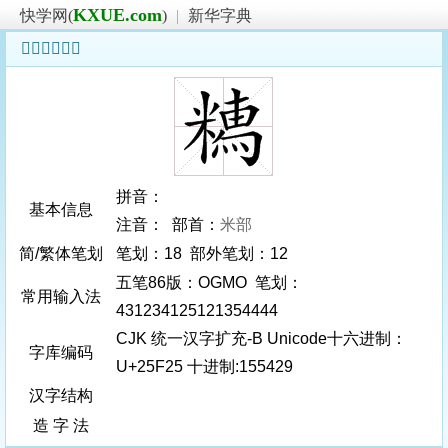
KXUE.com
快学网(
)
|
新华字典
𥼥字基本信息
拼音：
基本信息
注音： 部首：
米部
简/繁体笔划
笔划：18 部外笔划：12
五笔86版：OGMO 笔划：
常用输入法
431234125121354444
CJK 统一汉字扩充-B Unicode十六进制：
字库编码
U+25F25 十进制:155429
汉字结构
造 字 法