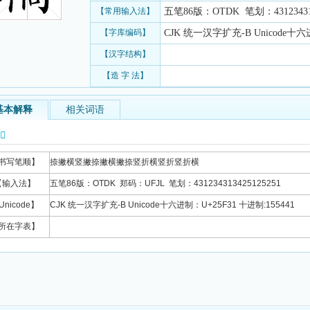
【常用输入法】
五笔86版：OTDK 笔划：431234313
【字库编码】
CJK 统一汉字扩充-B Unicode十六进
【汉字结构】
【造 字 法】
基本解释
相关词语
信息
书写笔顺】
捺撇横竖撇捺撇横撇捺竖折横竖折竖折横
【输入法】
五笔86版：OTDK 郑码：UFJL 笔划：431234313425125251
Unicode】
CJK 统一汉字扩充-B Unicode十六进制：U+25F31 十进制:155441
所在字表】