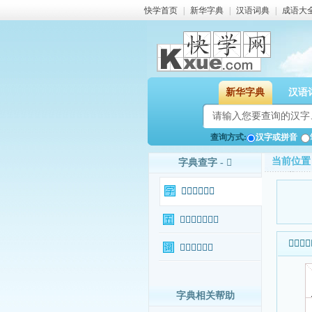
快学首页
|
新华字典
|
汉语词典
|
成语大
新华字典
汉语
查询方式:
汉字或拼音
当前位置
字典查字 - 𥼱
𥼱字基本信息
𥼱字输入法查询
𥼱字基本
𥼱字相关词语
字典相关帮助