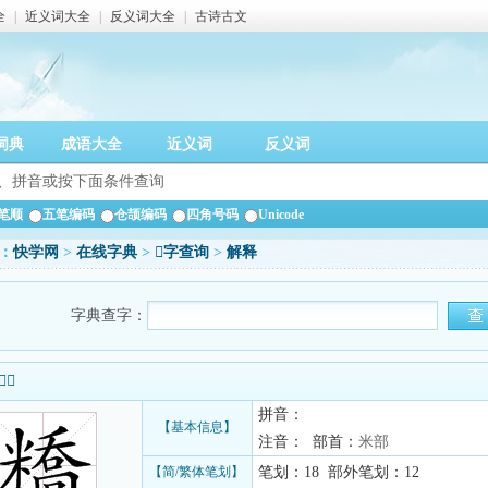
全
|
近义词大全
|
反义词大全
|
古诗古文
词典
成语大全
近义词
反义词
笔顺
五笔编码
仓颉编码
四角号码
Unicode
：
快学网
>
在线字典
>
𥼱字查询
>
解释
字典查字：
信息
拼音：
【基本信息】
注音： 部首：
米部
【简/繁体笔划】
笔划：18 部外笔划：12