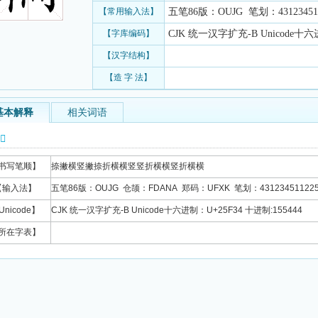
【常用输入法】
五笔86版：OUJG 笔划：431234511
【字库编码】
CJK 统一汉字扩充-B Unicode十六进
【汉字结构】
【造 字 法】
基本解释
相关词语
信息
书写笔顺】
捺撇横竖撇捺折横横竖竖折横横竖折横横
【输入法】
五笔86版：OUJG 仓颉：FDANA 郑码：UFXK 笔划：431234511225
Unicode】
CJK 统一汉字扩充-B Unicode十六进制：U+25F34 十进制:155444
所在字表】