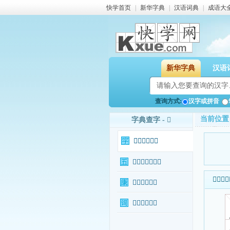
快学首页
|
新华字典
|
汉语词典
|
成语大
新华字典
汉语
查询方式:
汉字或拼音
当前位置
字典查字 - 𥼴
𥼴字基本信息
𥼴字输入法查询
𥼴字基本
𥼴字康熙字典
𥼴字相关词语