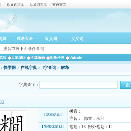
全
|
近义词大全
|
反义词大全
|
古诗古文
词典
成语大全
近义词
反义词
笔顺
五笔编码
仓颉编码
四角号码
Unicode
：
快学网
>
在线字典
>
𥼴字查询
>
解释
字典查字：
信息
拼音：
【基本信息】
注音： 部首：
米部
【简/繁体笔划】
笔划：18 部外笔划：12