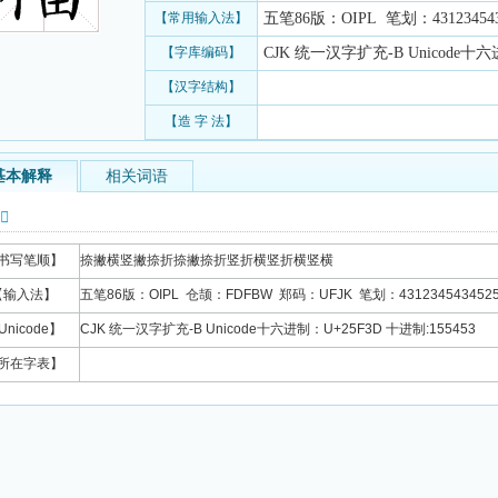
【常用输入法】
五笔86版：OIPL 笔划：4312345434
【字库编码】
CJK 统一汉字扩充-B Unicode十六
【汉字结构】
【造 字 法】
基本解释
相关词语
信息
书写笔顺】
捺撇横竖撇捺折捺撇捺折竖折横竖折横竖横
【输入法】
五笔86版：OIPL 仓颉：FDFBW 郑码：UFJK 笔划：4312345434525
Unicode】
CJK 统一汉字扩充-B Unicode十六进制：U+25F3D 十进制:155453
所在字表】