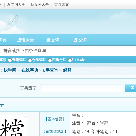
全
|
近义词大全
|
反义词大全
|
古诗古文
词典
成语大全
近义词
反义词
笔顺
五笔编码
仓颉编码
四角号码
Unicode
：
快学网
>
在线字典
>
𥼽字查询
>
解释
字典查字：
信息
拼音：
【基本信息】
注音： 部首：
米部
【简/繁体笔划】
笔划：19 部外笔划：13