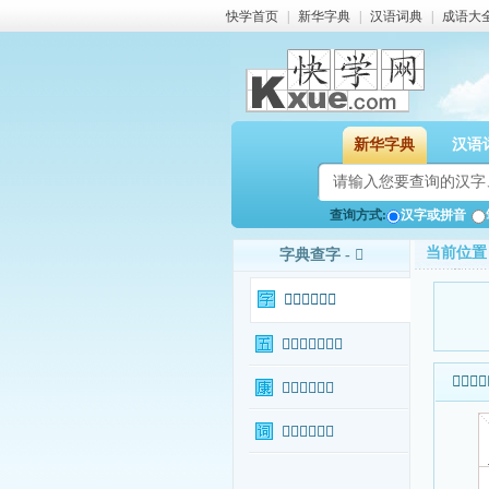
快学首页
|
新华字典
|
汉语词典
|
成语大
新华字典
汉语
查询方式:
汉字或拼音
当前位置
字典查字 - 𥼽
𥼽字基本信息
𥼽字输入法查询
𥼽字基本
𥼽字康熙字典
𥼽字相关词语