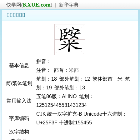
KXUE.com
快学网(
)
|
新华字典
𥼿字基本信息
拼音：
基本信息
注音： 部首：
米部
笔划：18 部外笔划：12 繁体部首：米 笔
简/繁体笔划
划：19 部外笔划：13
五笔86版：AHNO 笔划：
常用输入法
125125445531431234
CJK 统一汉字扩充-B Unicode十六进制：
字库编码
U+25F3F 十进制:155455
汉字结构