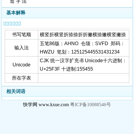
造 字 法
基本解释
𥼿字基本信息
书写笔顺
横竖折横竖折捺捺折折撇横捺撇横竖撇捺
五笔86版：AHNO 仓颉：SVFD 郑码：
输入法
HWZU 笔划：125125445531431234
CJK 统一汉字扩充-B Unicode十六进制：
Unicode
U+25F3F 十进制:155455
所在字表
相关词语
快学网 www.kxue.com
粤ICP备10088546号