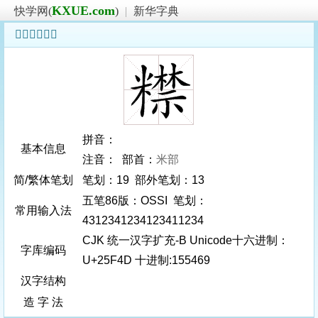
KXUE.com
快学网(
)
|
新华字典
𥽍字基本信息
拼音：
基本信息
注音： 部首：
米部
简/繁体笔划
笔划：19 部外笔划：13
五笔86版：OSSI 笔划：
常用输入法
4312341234123411234
CJK 统一汉字扩充-B Unicode十六进制：
字库编码
U+25F4D 十进制:155469
汉字结构
造 字 法