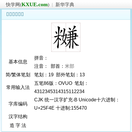
KXUE.com
快学网(
)
|
新华字典
𥽎字基本信息
拼音：
基本信息
注音： 部首：
米部
简/繁体笔划
笔划：19 部外笔划：13
五笔86版：OVUO 笔划：
常用输入法
4312345314315112234
CJK 统一汉字扩充-B Unicode十六进制：
字库编码
U+25F4E 十进制:155470
汉字结构
造 字 法