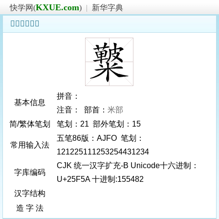
KXUE.com
快学网(
)
|
新华字典
𥽚字基本信息
拼音：
基本信息
注音： 部首：
米部
简/繁体笔划
笔划：21 部外笔划：15
五笔86版：AJFO 笔划：
常用输入法
121225111253254431234
CJK 统一汉字扩充-B Unicode十六进制：
字库编码
U+25F5A 十进制:155482
汉字结构
造 字 法