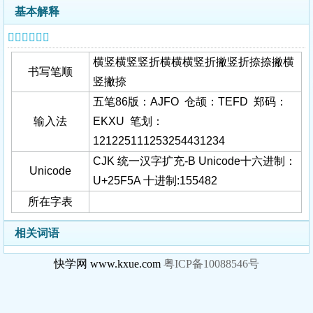
基本解释
𥽚字基本信息
横竖横竖竖折横横横竖折撇竖折捺捺撇横
书写笔顺
竖撇捺
五笔86版：AJFO 仓颉：TEFD 郑码：
输入法
EKXU 笔划：
121225111253254431234
CJK 统一汉字扩充-B Unicode十六进制：
Unicode
U+25F5A 十进制:155482
所在字表
相关词语
快学网 www.kxue.com
粤ICP备10088546号