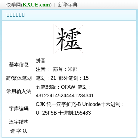
KXUE.com
快学网(
)
|
新华字典
𥽛字基本信息
拼音：
基本信息
注音： 部首：
米部
简/繁体笔划
笔划：21 部外笔划：15
五笔86版：OFAW 笔划：
常用输入法
431234145244441234341
CJK 统一汉字扩充-B Unicode十六进制：
字库编码
U+25F5B 十进制:155483
汉字结构
造 字 法