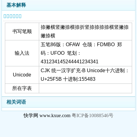
基本解释
𥽛字基本信息
捺撇横竖撇捺横捺折竖捺捺捺捺横竖撇捺
书写笔顺
撇捺横
五笔86版：OFAW 仓颉：FDMBO 郑
输入法
码：UFOO 笔划：
431234145244441234341
CJK 统一汉字扩充-B Unicode十六进制：
Unicode
U+25F5B 十进制:155483
所在字表
相关词语
快学网 www.kxue.com
粤ICP备10088546号