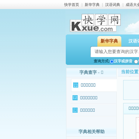
快学首页
|
新华字典
|
汉语词典
|
成语大
新华字典
汉语
查询方式:
汉字或拼音
当前位置
字典查字 - 𥽠
𥽠字基本信息
𥽠字输入法查询
𥽠字基本
𥽠字相关词语
字典相关帮助