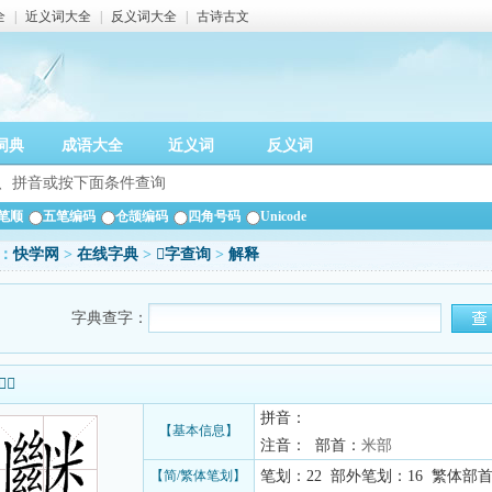
全
|
近义词大全
|
反义词大全
|
古诗古文
词典
成语大全
近义词
反义词
笔顺
五笔编码
仓颉编码
四角号码
Unicode
：
快学网
>
在线字典
>
𥽠字查询
>
解释
字典查字：
信息
拼音：
【基本信息】
注音： 部首：
米部
【简/繁体笔划】
笔划：22 部外笔划：16 繁体部首