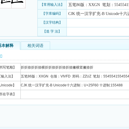
【常用输入法】
五笔86版：XXGN 笔划：554554155
【字库编码】
CJK 统一汉字扩充-B Unicode十六进
【汉字结构】
【造 字 法】
基本解释
相关词语
信息
书写笔顺】
折折捺折折捺横折折捺折折捺折捺撇横竖撇捺折
【输入法】
五笔86版：XXGN 仓颉：VIVFD 郑码：ZZUZ 笔划：5545541554554
Unicode】
CJK 统一汉字扩充-B Unicode十六进制：U+25F60 十进制:155488
所在字表】