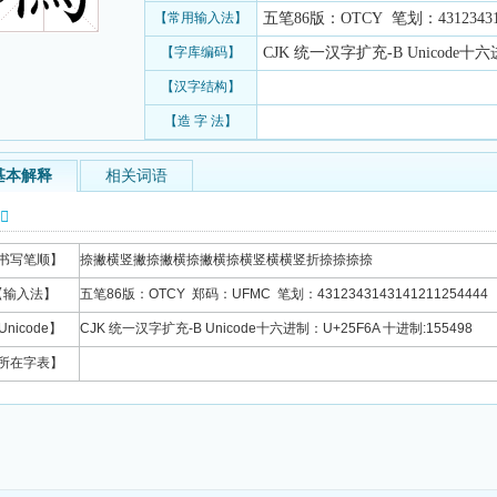
【常用输入法】
五笔86版：OTCY 笔划：4312343143
【字库编码】
CJK 统一汉字扩充-B Unicode十六进
【汉字结构】
【造 字 法】
基本解释
相关词语
信息
书写笔顺】
捺撇横竖撇捺撇横捺撇横捺横竖横横竖折捺捺捺捺
【输入法】
五笔86版：OTCY 郑码：UFMC 笔划：4312343143141211254444
Unicode】
CJK 统一汉字扩充-B Unicode十六进制：U+25F6A 十进制:155498
所在字表】