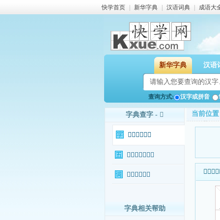
快学首页
|
新华字典
|
汉语词典
|
成语大
新华字典
汉语
查询方式:
汉字或拼音
当前位置
字典查字 - 𥽪
𥽪字基本信息
𥽪字输入法查询
𥽪字基本
𥽪字相关词语
字典相关帮助