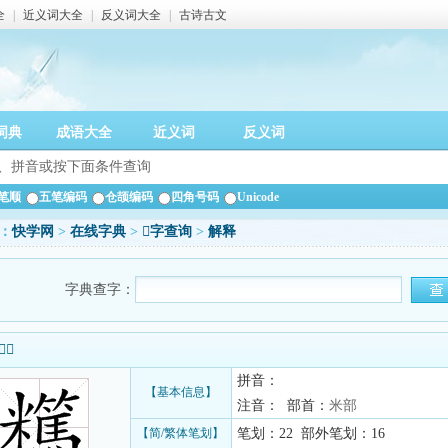
全
|
近义词大全
|
反义词大全
|
古诗古文
词典
成语大全
近义词
反义词
笔顺
五笔编码
仓颉编码
四角号码
Unicode
：
快学网
>
在线字典
>
𥽪字查询
>
解释
字典查字：
信息
拼音：
【基本信息】
注音： 部首：
米部
【简/繁体笔划】
笔划：22 部外笔划：16