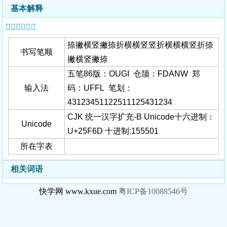
基本解释
𥽭字基本信息
捺撇横竖撇捺折横横竖竖折横横横竖折捺
书写笔顺
撇横竖撇捺
五笔86版：OUGI 仓颉：FDANW 郑
输入法
码：UFFL 笔划：
43123451122511125431234
CJK 统一汉字扩充-B Unicode十六进制：
Unicode
U+25F6D 十进制:155501
所在字表
相关词语
快学网 www.kxue.com
粤ICP备10088546号