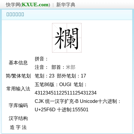
KXUE.com
快学网(
)
|
新华字典
𥽭字基本信息
拼音：
基本信息
注音： 部首：
米部
简/繁体笔划
笔划：23 部外笔划：17
五笔86版：OUGI 笔划：
常用输入法
43123451122511125431234
CJK 统一汉字扩充-B Unicode十六进制：
字库编码
U+25F6D 十进制:155501
汉字结构
造 字 法