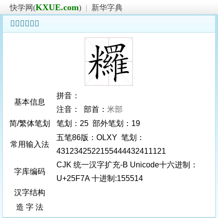
KXUE.com
快学网(
)
|
新华字典
𥽺字基本信息
拼音：
基本信息
注音： 部首：
米部
简/繁体笔划
笔划：25 部外笔划：19
五笔86版：OLXY 笔划：
常用输入法
4312342522155444432411121
CJK 统一汉字扩充-B Unicode十六进制：
字库编码
U+25F7A 十进制:155514
汉字结构
造 字 法