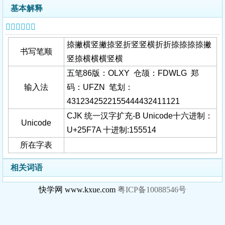
基本解释
𥽺字基本信息
捺撇横竖撇捺竖折竖竖横折折捺捺捺捺撇
书写笔顺
竖捺横横横竖横
五笔86版：OLXY 仓颉：FDWLG 郑
输入法
码：UFZN 笔划：
4312342522155444432411121
CJK 统一汉字扩充-B Unicode十六进制：
Unicode
U+25F7A 十进制:155514
所在字表
相关词语
快学网 www.kxue.com
粤ICP备10088546号