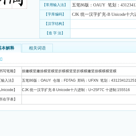
【常用输入法】
五笔86版：OAUY 笔划：4312341212
【字库编码】
CJK 统一汉字扩充-B Unicode十六进
【汉字结构】
【造 字 法】
基本解释
相关词语
信息
书写笔顺】
捺撇横竖撇捺横竖横竖折横横竖竖折横横撇竖捺横横横竖横
【输入法】
五笔86版：OAUY 仓颉：FDTAG 郑码：UFXN 笔划：4312341212511
Unicode】
CJK 统一汉字扩充-B Unicode十六进制：U+25F7C 十进制:155516
所在字表】