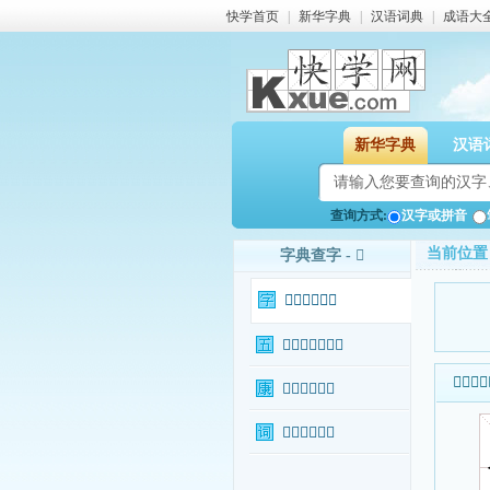
快学首页
|
新华字典
|
汉语词典
|
成语大
新华字典
汉语
查询方式:
汉字或拼音
当前位置
字典查字 - 𥽼
𥽼字基本信息
𥽼字输入法查询
𥽼字基本
𥽼字康熙字典
𥽼字相关词语