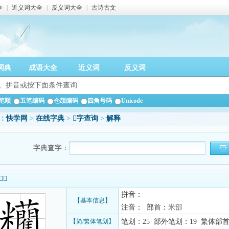
全
|
近义词大全
|
反义词大全
|
古诗古文
词典
成语大全
近义词
反义词
笔顺
五笔编码
仓颉编码
四角号码
Unicode
：
快学网
>
在线字典
>
𥽼字查询
>
解释
字典查字：
信息
拼音：
【基本信息】
注音： 部首：
米部
【简/繁体笔划】
笔划：25 部外笔划：19 繁体部首