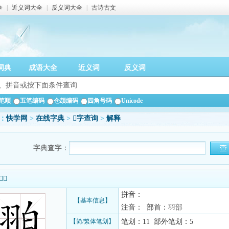
全
|
近义词大全
|
反义词大全
|
古诗古文
词典
成语大全
近义词
反义词
笔顺
五笔编码
仓颉编码
四角号码
Unicode
：
快学网
>
在线字典
>
𦐚字查询
>
解释
字典查字：
信息
拼音：
【基本信息】
注音： 部首：
羽部
【简/繁体笔划】
笔划：11 部外笔划：5