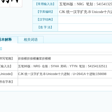
【常用输入法】
五笔86版：NRG 笔划：541541325
【字库编码】
CJK 统一汉字扩充-B Unicode十六进
【汉字结构】
【造 字 法】
基本解释
相关词语
信息
书写笔顺】
折捺横折捺横撇竖折横横
【输入法】
五笔86版：NRG 仓颉：SYHA 郑码：YTYN 笔划：54154132511
Unicode】
CJK 统一汉字扩充-B Unicode十六进制：U+2641A 十进制:156698
所在字表】