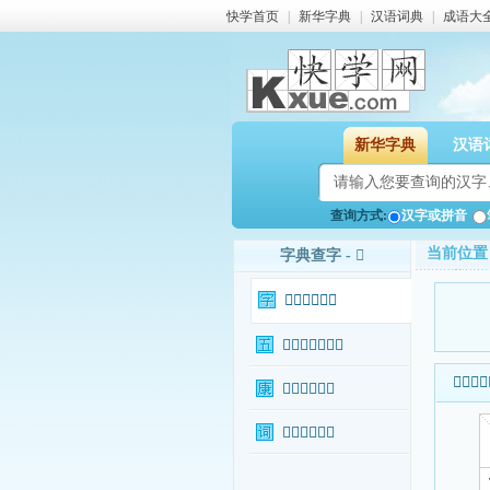
快学首页
|
新华字典
|
汉语词典
|
成语大
新华字典
汉语
查询方式:
汉字或拼音
当前位置
字典查字 - 𦐚
𦐚字基本信息
𦐚字输入法查询
𦐚字基本
𦐚字康熙字典
𦐚字相关词语