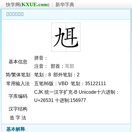
KXUE.com
快学网(
)
|
新华字典
𦔱字基本信息
拼音：
基本信息
注音： 部首：
耳部
简/繁体笔划
笔划：8 部外笔划：2
常用输入法
五笔86版：VBD 笔划：35122111
CJK 统一汉字扩充-B Unicode十六进制：
字库编码
U+26531 十进制:156977
汉字结构
造 字 法
基本解释