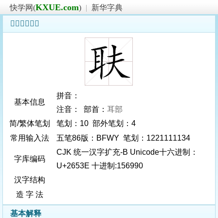
KXUE.com
快学网(
)
|
新华字典
𦔾字基本信息
拼音：
基本信息
注音： 部首：
耳部
简/繁体笔划
笔划：10 部外笔划：4
常用输入法
五笔86版：BFWY 笔划：1221111134
CJK 统一汉字扩充-B Unicode十六进制：
字库编码
U+2653E 十进制:156990
汉字结构
造 字 法
基本解释