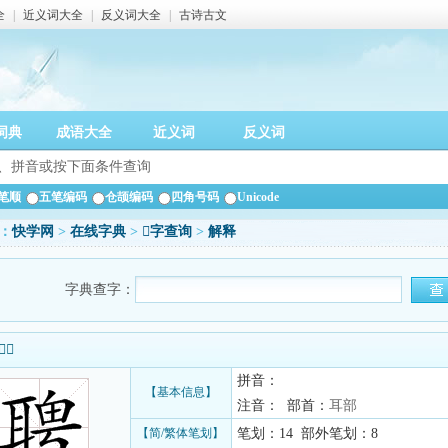
全
|
近义词大全
|
反义词大全
|
古诗古文
词典
成语大全
近义词
反义词
笔顺
五笔编码
仓颉编码
四角号码
Unicode
：
快学网
>
在线字典
>
𦖛字查询
>
解释
字典查字：
信息
拼音：
【基本信息】
注音： 部首：
耳部
【简/繁体笔划】
笔划：14 部外笔划：8