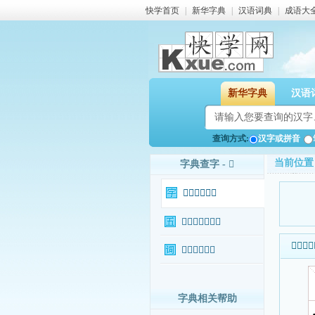
快学首页
|
新华字典
|
汉语词典
|
成语大
新华字典
汉语
查询方式:
汉字或拼音
当前位置
字典查字 - 𦖛
𦖛字基本信息
𦖛字输入法查询
𦖛字基本
𦖛字相关词语
字典相关帮助