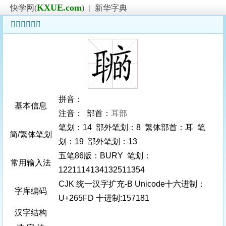
KXUE.com
快学网(
)
|
新华字典
𦗽字基本信息
拼音：
基本信息
注音： 部首：
耳部
笔划：14 部外笔划：8 繁体部首：耳 笔
简/繁体笔划
划：19 部外笔划：13
五笔86版：BURY 笔划：
常用输入法
1221114134132511354
CJK 统一汉字扩充-B Unicode十六进制：
字库编码
U+265FD 十进制:157181
汉字结构