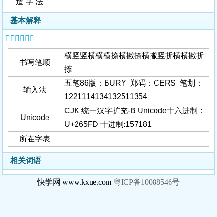
造 字 法
基本解释
𦗽字基本信息
横竖竖横横横捺横撇捺横撇竖折横横撇折
书写笔顺
捺
五笔86版：BURY 郑码：CERS 笔划：
输入法
1221114134132511354
CJK 统一汉字扩充-B Unicode十六进制：
Unicode
U+265FD 十进制:157181
所在字表
相关词语
快学网 www.kxue.com
粤ICP备10088546号