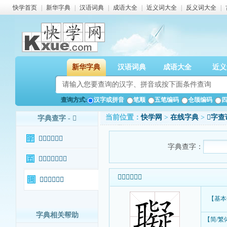
快学首页
|
新华字典
|
汉语词典
|
成语大全
|
近义词大全
|
反义词大全
|
新华字典
汉语词典
成语大全
近义
查询方式:
汉字或拼音
笔顺
五笔编码
仓颉编码
当前位置：
快学网
>
在线字典
>
𦘀字查
字典查字 - 𦘀
𦘀字基本信息
字典查字：
𦘀字输入法查询
𦘀字基本信息
𦘀字相关词语
【基本
字典相关帮助
【简/繁