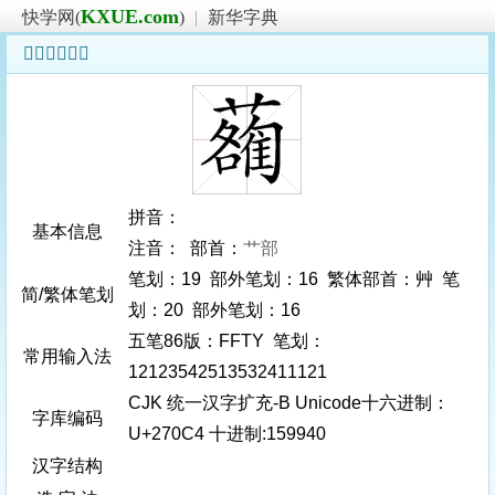
KXUE.com
快学网(
)
|
新华字典
𧃄字基本信息
拼音：
基本信息
注音： 部首：
艹部
笔划：19 部外笔划：16 繁体部首：艸 笔
简/繁体笔划
划：20 部外笔划：16
五笔86版：FFTY 笔划：
常用输入法
12123542513532411121
CJK 统一汉字扩充-B Unicode十六进制：
字库编码
U+270C4 十进制:159940
汉字结构