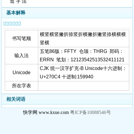
造 字 法
基本解释
𧃄字基本信息
横竖横竖撇折捺竖折横撇折撇竖捺横横横
书写笔顺
竖横
五笔86版：FFTY 仓颉：THRG 郑码：
输入法
ERRN 笔划：12123542513532411121
CJK 统一汉字扩充-B Unicode十六进制：
Unicode
U+270C4 十进制:159940
所在字表
相关词语
快学网 www.kxue.com
粤ICP备10088546号