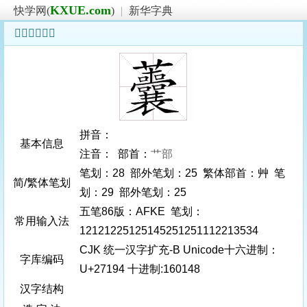
KXUE.com
快学网(
)
|
新华字典
𧆔字基本信息
拼音：
基本信息
注音： 部首：
艹部
笔划：28 部外笔划：25 繁体部首：艸 笔
简/繁体笔划
划：29 部外笔划：25
五笔86版：AFKE 笔划：
常用输入法
12121225125145251251112213534
CJK 统一汉字扩充-B Unicode十六进制：
字库编码
U+27194 十进制:160148
汉字结构