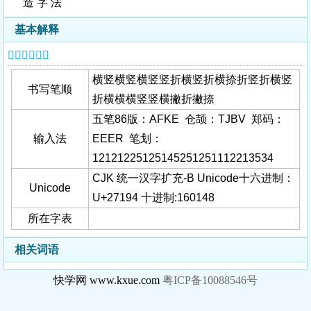
造 字 法
基本解释
𧆔字基本信息
横竖横竖横竖竖折横竖折横捺折竖折横竖
书写笔顺
折横横横竖竖横撇折撇捺
五笔86版：AFKE 仓颉：TJBV 郑码：
输入法
EEER 笔划：
12121225125145251251112213534
CJK 统一汉字扩充-B Unicode十六进制：
Unicode
U+27194 十进制:160148
所在字表
相关词语
快学网 www.kxue.com
粤ICP备10088546号