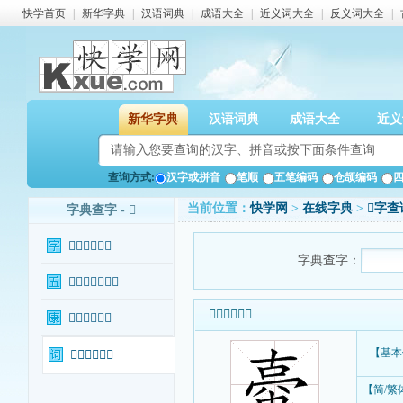
快学首页
|
新华字典
|
汉语词典
|
成语大全
|
近义词大全
|
反义词大全
|
新华字典
汉语词典
成语大全
近义
查询方式:
汉字或拼音
笔顺
五笔编码
仓颉编码
当前位置：
快学网
>
在线字典
>
𧍾字查
字典查字 - 𧍾
𧍾字基本信息
字典查字：
𧍾字输入法查询
𧍾字基本信息
𧍾字康熙字典
【基本
𧍾字相关词语
【简/繁