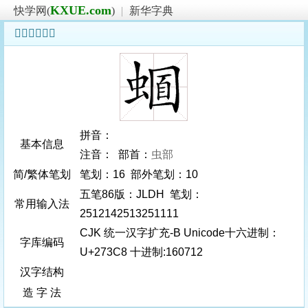
KXUE.com
快学网(
)
|
新华字典
𧏈字基本信息
拼音：
基本信息
注音： 部首：
虫部
简/繁体笔划
笔划：16 部外笔划：10
五笔86版：JLDH 笔划：
常用输入法
2512142513251111
CJK 统一汉字扩充-B Unicode十六进制：
字库编码
U+273C8 十进制:160712
汉字结构
造 字 法