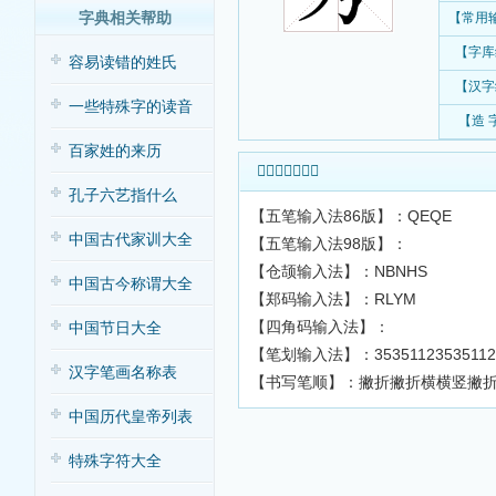
字典相关帮助
【常用
【字库
容易读错的姓氏
【汉字
一些特殊字的读音
【造 
百家姓的来历
𧤢字输入法查询
孔子六艺指什么
【五笔输入法86版】：QEQE
中国古代家训大全
【五笔输入法98版】：
【仓颉输入法】：NBNHS
中国古今称谓大全
【郑码输入法】：RLYM
【四角码输入法】：
中国节日大全
【笔划输入法】：35351123535112
汉字笔画名称表
【书写笔顺】：撇折撇折横横竖撇
中国历代皇帝列表
特殊字符大全