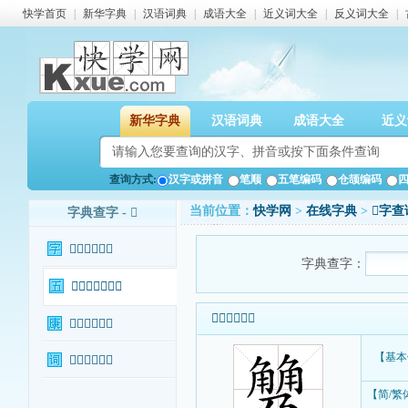
快学首页
|
新华字典
|
汉语词典
|
成语大全
|
近义词大全
|
反义词大全
|
新华字典
汉语词典
成语大全
近义
查询方式:
汉字或拼音
笔顺
五笔编码
仓颉编码
当前位置：
快学网
>
在线字典
>
𧤢字查
字典查字 - 𧤢
𧤢字基本信息
字典查字：
𧤢字输入法查询
𧤢字基本信息
𧤢字康熙字典
【基本
𧤢字相关词语
【简/繁